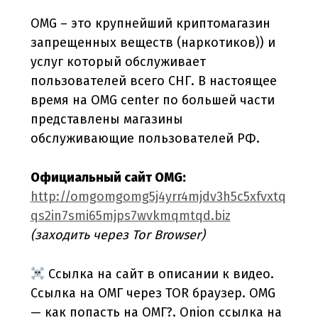
OMG – это крупнейший криптомагазин
запрещенных веществ (наркотиков)) и
услуг который обслуживает
пользователей всего СНГ. В настоящее
время на OMG center по большей части
представлены магазины
обслуживающие пользователей РФ.
Официальный сайт OMG:
http://omgomgomg5j4yrr4mjdv3h5c5xfvxtq
qs2in7smi65mjps7wvkmqmtqd.biz
(заходить через Tor Browser)
Ссылка на сайт в описании к видео.
Ссылка на ОМГ через TOR браузер. OMG
— как попасть на ОМГ?. Onion ссылка на