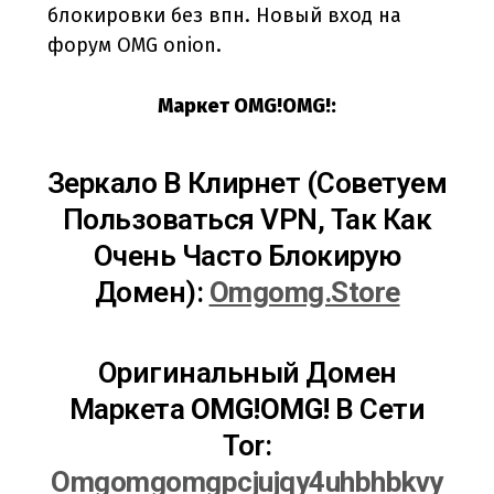
блокировки без впн. Новый вход на
форум OMG onion.
Маркет OMG!OMG!:
Зеркало В Клирнет (Советуем
Пользоваться VPN, Так Как
Очень Часто Блокирую
Домен):
Omgomg.store
Оригинальный Домен
Маркета
OMG!OMG!
В Сети
Tor:
Omgomgomgpcjujqy4uhbhbkvy