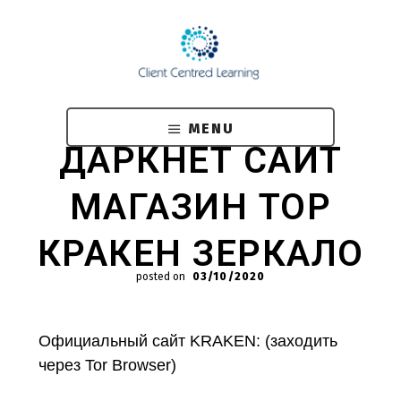
Skip
to
main
content
MENU
ДАРКНЕТ САЙТ
МАГАЗИН ТОР
КРАКЕН ЗЕРКАЛО
posted on
03/10/2020
Официальный сайт KRAKEN: (заходить
через Tor Browser)