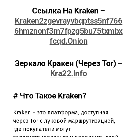
Cсылка На Kraken
–
Kraken2zgevrayvbqptss5nf766
6hmznonf3m7fpzg5bu75txmbx
Fcqd.onion
Зеркало Кракен (Через Tor) –
Kra22.info
# Что Такое Kraken?
Kraken – это платформа, доступная
через Tor с луковой маршрутизацией,
где покупатели могут